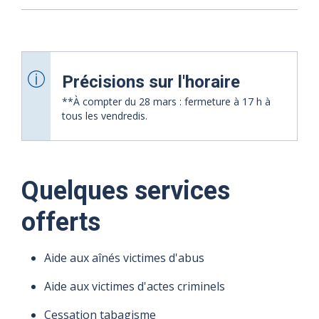
Précisions sur l'horaire
**À compter du 28 mars : fermeture à 17 h à
tous les vendredis.
Quelques services
09 août
10 août
11 août
12 août
13 août
14 août
offerts
2026
2026
2026
2026
2026
2026
Aide aux aînés victimes d'abus
Heures
Heures
Heures
Heures
Heures
Heures
d'ouverture
d'ouverture
d'ouverture
d'ouverture
d'ouverture
d'ouverture
Aide aux victimes d'actes criminels
8 h à 12 h
7 h à 20 h
7 h à 20 h
7 h à 20 h
7 h à 20 h
7 h à 17 h
Cessation tabagisme
13 h à 16 h