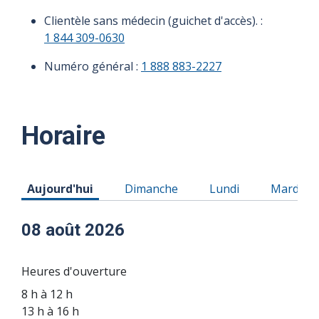
Clientèle sans médecin (guichet d'accès). :
1 844 309-0630
Numéro général :
1 888 883-2227
Horaire
Horaire du Samedi 08 août 2026
Horaire du Dimanche 09 août 2026
Horaire du Lundi 10
Horaire 
Aujourd'hui
Dimanche
Lundi
Mardi
08 août 2026
Heures d'ouverture
8 h à 12 h
13 h à 16 h