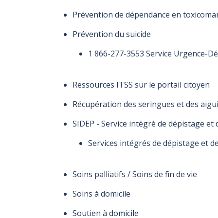
28 mars :
28 mars :
fermeture à 17 h
fermeture à 17 h
Prévention de dépendance en toxicoman
à tous les
à tous les
vendredis.
vendredis.
Prévention du suicide
1 866-277-3553 Service Urgence-Dé
Ressources ITSS sur le portail citoyen
Récupération des seringues et des aigu
SIDEP - Service intégré de dépistage et
Services intégrés de dépistage et d
Soins palliatifs / Soins de fin de vie
Soins à domicile
Soutien à domicile