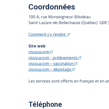
Coordonnées
100-A, rue Monseigneur-Bilodeau
Saint-Lazare-de-Bellechasse (Québec) G0R 
Comment s'y rendre
Site web
cisssca.com
cisssca.com - prélèvements
cisssca.com – vaccination
cisssca.com – dépistage
Les services sont offerts en français et en an
Téléphone