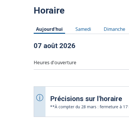
Horaire
Horaire du Vendredi 07 août 2026
Horaire du Samedi 08 ao
Horaire du
Aujourd'hui
Samedi
Dimanche
07 août 2026
Heures d'ouverture
Précisions sur l'horaire
**À compter du 28 mars : fermeture à 17 h