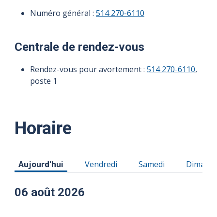
Numéro général :
514 270-6110
Centrale de rendez-vous
Rendez-vous pour avortement :
514 270-6110
,
poste 1
Horaire
Horaire du Jeudi 06 août 2026
Horaire du Vendredi 07 août 2026
Horaire du Samedi 08
Horaire
Aujourd'hui
Vendredi
Samedi
Dimanc
06 août 2026