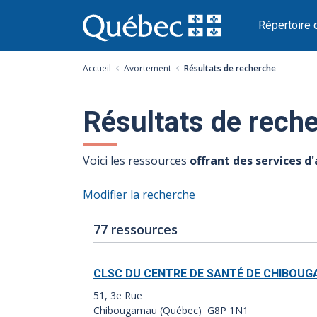
Passer
au
Répertoire 
contenu
Accueil
Avortement
Résultats de recherche
Résultats de rech
Voici les ressources
offrant des services 
Modifier la recherche
Nombre
Index
77 ressources
de
des
résultats
résultats:
CLSC DU CENTRE DE SANTÉ DE CHIBOU
:
51, 3e Rue
Chibougamau (Québec) G8P 1N1