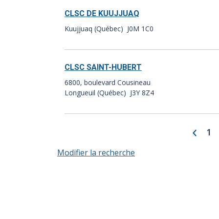
CLSC DE KUUJJUAQ
Kuujjuaq (Québec) J0M 1C0
CLSC SAINT-HUBERT
6800, boulevard Cousineau
Longueuil (Québec) J3Y 8Z4
Préc
Pa
1
Modifier la recherche