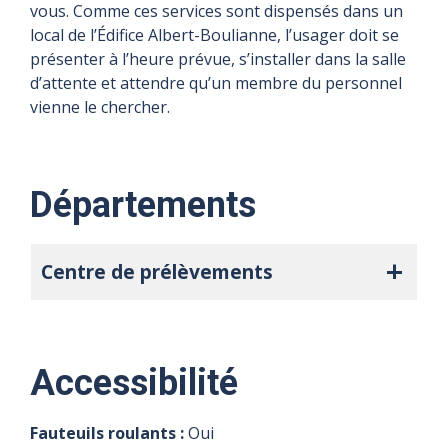
Fermé
Fermé
Fermé
Fermé
Fermé
Fermé
vous. Comme ces services sont dispensés dans un
local de l’Édifice Albert-Boulianne, l’usager doit se
présenter à l’heure prévue, s’installer dans la salle
d’attente et attendre qu’un membre du personnel
vienne le chercher.
Précisions
Précisions
Précisions
Précisions
Précisions
Précisions
sur
sur
sur
sur
sur
sur
Départements
l'horaire
l'horaire
l'horaire
l'horaire
l'horaire
l'horaire
Consultez l'onglet
Consultez l'onglet
Consultez l'onglet
Consultez l'onglet
Consultez l'onglet
Consultez l'onglet
Centre de
Centre de
Centre de
Centre de
Centre de
Centre de
Centre de prélèvements
prélèvements
prélèvements
prélèvements
prélèvements
prélèvements
prélèvements
pour connaître
pour connaître
pour connaître
pour connaître
pour connaître
pour connaître
l'horaire.
l'horaire.
l'horaire.
l'horaire.
l'horaire.
l'horaire.
Accessibilité
Fauteuils roulants :
Oui