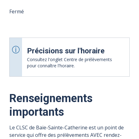
Fermé
Précisions sur l'horaire
Consultez l'onglet Centre de prélèvements
pour connaître l'horaire.
Renseignements
08
09
10
11
12
13
importants
août
août
août
août
août
août
2026
2026
2026
2026
2026
2026
Le CLSC de Baie-Sainte-Catherine est un point de
service qui offre des prélèvements AVEC rendez-