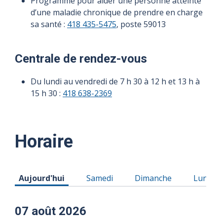
Programme pour aider une personne atteinte
d’une maladie chronique de prendre en charge
sa santé :
418 435-5475
, poste 59013
Centrale de rendez-vous
Du lundi au vendredi de 7 h 30 à 12 h et 13 h à
15 h 30 :
418 638-2369
Horaire
Horaire du Vendredi 07 août 2026
Horaire du Samedi 08 août 2026
Horaire du Dimanche 0
Horaire
Aujourd'hui
Samedi
Dimanche
Lundi
07 août 2026