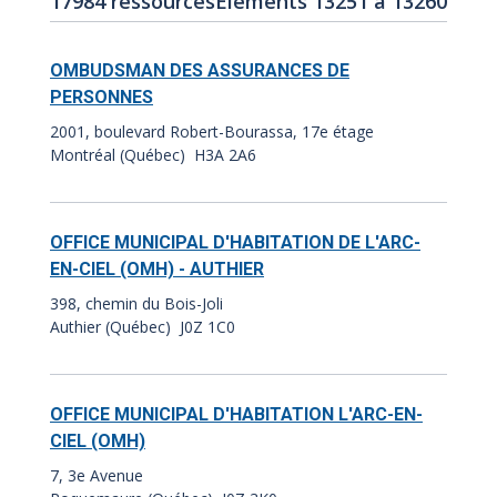
17984 ressources
Éléments 13251 à 13260
de
des
résultats
résultats:
OMBUDSMAN DES ASSURANCES DE
:
PERSONNES
2001, boulevard Robert-Bourassa, 17e étage
Montréal (Québec) H3A 2A6
OFFICE MUNICIPAL D'HABITATION DE L'ARC-
EN-CIEL (OMH) - AUTHIER
398, chemin du Bois-Joli
Authier (Québec) J0Z 1C0
OFFICE MUNICIPAL D'HABITATION L'ARC-EN-
CIEL (OMH)
7, 3e Avenue