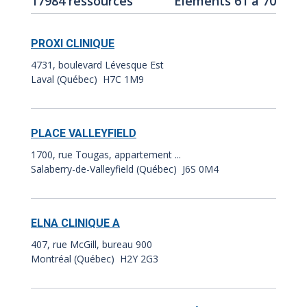
17984 ressources
Éléments 61 à 70
de
des
résultats
résultats:
PROXI CLINIQUE
:
4731, boulevard Lévesque Est
Laval (Québec) H7C 1M9
PLACE VALLEYFIELD
1700, rue Tougas, appartement ...
Salaberry-de-Valleyfield (Québec) J6S 0M4
ELNA CLINIQUE A
407, rue McGill, bureau 900
Montréal (Québec) H2Y 2G3