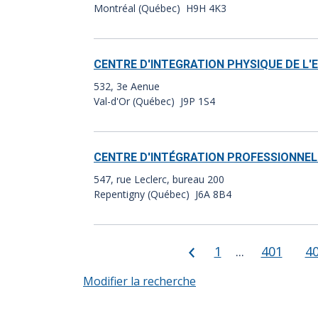
Montréal (Québec) H9H 4K3
CENTRE D'INTEGRATION PHYSIQUE DE L'E
532, 3e Aenue
Val-d'Or (Québec) J9P 1S4
CENTRE D'INTÉGRATION PROFESSIONNELL
547, rue Leclerc, bureau 200
Repentigny (Québec) J6A 8B4
Précédent
Page 1
1
Page 401
401
P
4
Modifier la recherche