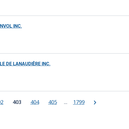
NVOL INC.
E DE LANAUDIÈRE INC.
Suivant
age 402
02
Page 403
403
Page 404
404
Page 405
405
Page 1799
1799