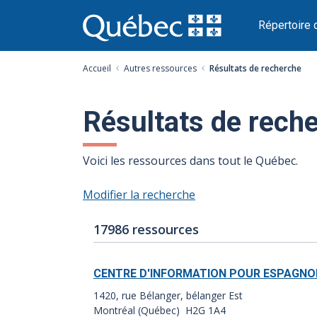
Passer
au
Répertoire 
contenu
Accueil
Autres ressources
Résultats de recherche
Résultats de rech
Voici les ressources dans tout le Québec.
Modifier la recherche
Nombre
Index
17986 ressources
de
des
résultats
résultats:
CENTRE D'INFORMATION POUR ESPAGNO
:
1420, rue Bélanger, bélanger Est
Montréal (Québec) H2G 1A4