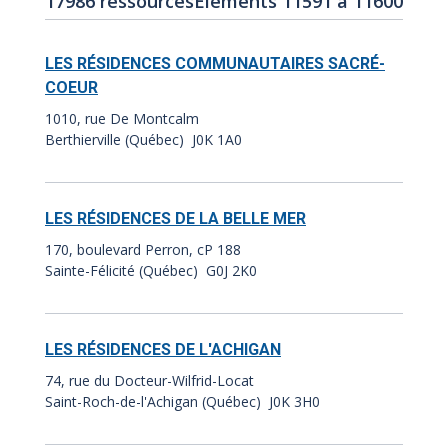
17986 ressources
Éléments 11591 à 11600
de
des
résultats
résultats:
LES RÉSIDENCES COMMUNAUTAIRES SACRÉ-
:
COEUR
1010, rue De Montcalm
Berthierville (Québec) J0K 1A0
LES RÉSIDENCES DE LA BELLE MER
170, boulevard Perron, cP 188
Sainte-Félicité (Québec) G0J 2K0
LES RÉSIDENCES DE L'ACHIGAN
74, rue du Docteur-Wilfrid-Locat
Saint-Roch-de-l'Achigan (Québec) J0K 3H0