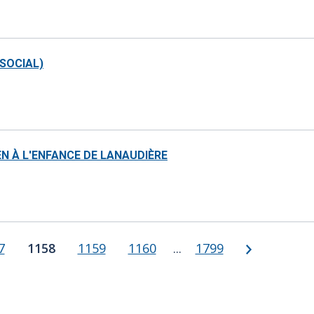
 SOCIAL)
N À L'ENFANCE DE LANAUDIÈRE
Suivant
e 1157
7
Page 1158
1158
Page 1159
1159
Page 1160
1160
Page 1799
1799