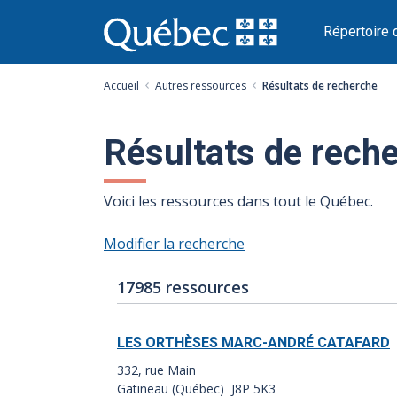
Passer
au
Répertoire 
contenu
Accueil
Autres ressources
Résultats de recherche
Résultats de rech
Voici les ressources dans tout le Québec.
Modifier la recherche
Nombre
Index
17985 ressources
de
des
résultats
résultats:
LES ORTHÈSES MARC-ANDRÉ CATAFARD
:
332, rue Main
Gatineau (Québec) J8P 5K3