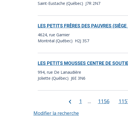
Saint-Eustache (Québec) J7R 2N7
LES PETITS FRÈRES DES PAUVRES (SIÈGE
4624, rue Garnier
Montréal (Québec) H2J 3S7
LES PETITS MOUSSES CENTRE DE SOUTIE
994, rue De Lanaudière
Joliette (Québec) J6E 3N6
Précédent
Page 1
1
Page 1156
1156
Pag
115
Modifier la recherche