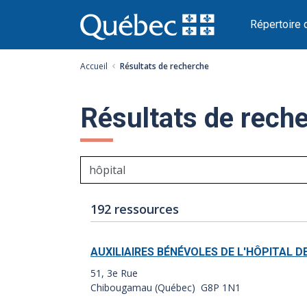
Passer
au
Répertoire 
contenu
Accueil
Résultats de recherche
Résultats de rech
Nombre
Index
192 ressources
de
des
résultats:
résultats:
AUXILIAIRES BÉNÉVOLES DE L'HÔPITAL 
51, 3e Rue
Chibougamau (Québec) G8P 1N1