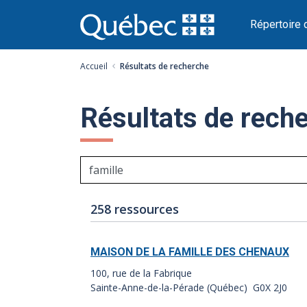
Passer
au
Répertoire 
contenu
Accueil
Résultats de recherche
Résultats de rech
Nombre
Index
258 ressources
de
des
résultats:
résultats:
MAISON DE LA FAMILLE DES CHENAUX
100, rue de la Fabrique
Sainte-Anne-de-la-Pérade (Québec) G0X 2J0