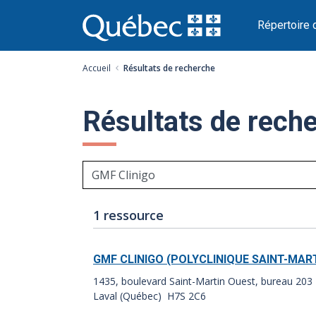
Passer
au
Répertoire 
contenu
Accueil
Résultats de recherche
Résultats de rech
Nombre
Index
1 ressource
de
des
résultats:
résultats:
GMF CLINIGO (POLYCLINIQUE SAINT-MAR
1435, boulevard Saint-Martin Ouest, bureau 203
Laval (Québec) H7S 2C6