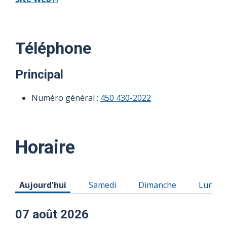
Téléphone
Principal
Numéro général :
450 430-2022
Horaire
Horaire du Vendredi 07 août 2026
Horaire du Samedi 08 août 2026
Horaire du Dimanche 0
Horaire
Aujourd'hui
Samedi
Dimanche
Lundi
07 août 2026