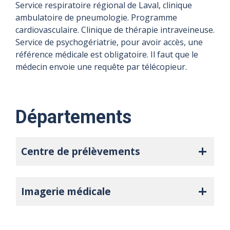
Précisions
Précisions
Précisions
Précisions
Service respiratoire régional de Laval, clinique
ambulatoire de pneumologie. Programme
sur l'horaire
sur l'horaire
sur l'horaire
sur l'horaire
cardiovasculaire. Clinique de thérapie intraveineuse.
Pour la prise de
Pour la prise de
Pour la prise de
Pour la prise de
Service de psychogériatrie, pour avoir accès, une
rendez-vous, vous
rendez-vous, vous
rendez-vous, vous
rendez-vous, vous
référence médicale est obligatoire. Il faut que le
devez consulter la
devez consulter la
devez consulter la
devez consulter la
médecin envoie une requête par télécopieur.
section «
section «
section «
section «
Prélèvements » du site
Prélèvements » du site
Prélèvements » du site
Prélèvements » du site
www.lavalensante.com
www.lavalensante.com
www.lavalensante.com
www.lavalensante.com
Départements
Centre de prélèvements
Imagerie médicale