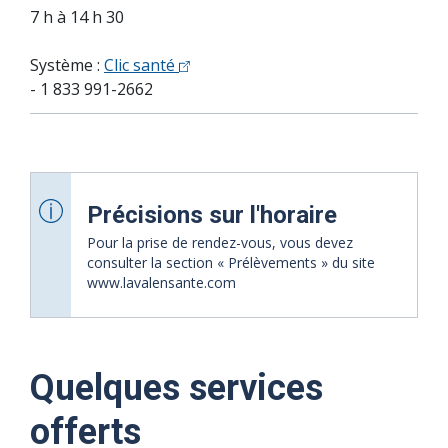
7 h à 14 h 30
Système :
Clic santé
- 1 833 991-2662
Précisions sur l'horaire
Pour la prise de rendez-vous, vous devez
consulter la section « Prélèvements » du site
www.lavalensante.com
Quelques services
07 août 2026
10 août 2026
11 août 2026
12 août 2026
08
09
offerts
août
août
Heures d'ouverture
Heures d'ouverture
Heures d'ouverture
Heures d'ouverture