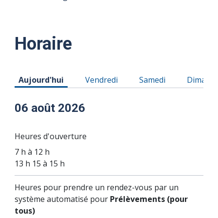
Horaire
Horaire du Jeudi 06 août 2026
Horaire du Vendredi 07 août 2026
Horaire du Samedi 08
Horaire
Aujourd'hui
Vendredi
Samedi
Dimanc
06 août 2026
Heures d'ouverture
7 h à 12 h
13 h 15 à 15 h
Heures pour prendre un rendez-vous par un
système automatisé pour
Prélèvements (pour
tous)