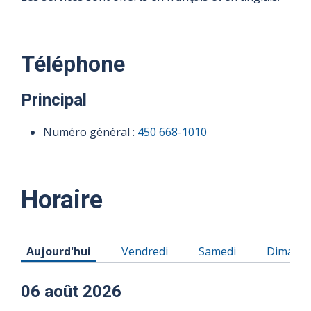
Téléphone
Principal
Numéro général :
450 668-1010
Horaire
Horaire du Jeudi 06 août 2026
Horaire du Vendredi 07 août 2026
Horaire du Samedi 08
Horaire
Aujourd'hui
Vendredi
Samedi
Dimanc
06 août 2026