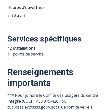
Heures d'ouverture
7 h à 20 h
07 août
10 août
11 août
12 août
08
09
Services spécifiques
2026
2026
2026
2026
août
août
42 installations
2026
2026
Heures
Heures
Heures
Heures
11 points de service
d'ouverture
d'ouverture
d'ouverture
d'ouverture
Fermé
Fermé
7 h à 20 h
7 h à 20 h
7 h à 20 h
7 h à 20 h
Renseignements
importants
*** Pour joindre le Comité des usagers du centre
intégré (CUCI) : 450 975-4201 ou
cuci.cissslav@ssss.gouv.qc.ca. Ce comité veille à