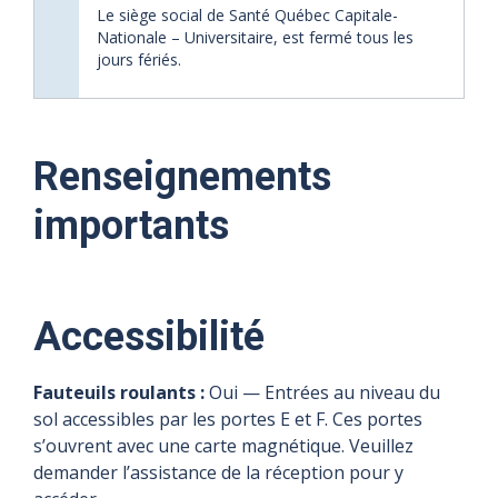
Le siège social de Santé Québec Capitale-
Nationale – Universitaire, est fermé tous les
jours fériés.
Renseignements
10 août
11 août
12 août
13 août
08
09
importants
2026
2026
2026
2026
août
août
2026
2026
Heures
Heures
Heures
Heures
d'ouverture
d'ouverture
d'ouverture
d'ouverture
Accessibilité
Fermé
Fermé
7 h 30 à
7 h 30 à
7 h 30 à
7 h 30 à
16 h 30
16 h 30
16 h 30
16 h 30
Fauteuils roulants :
Oui — Entrées au niveau du
sol accessibles par les portes E et F. Ces portes
s’ouvrent avec une carte magnétique. Veuillez
Précisions
Précisions
demander l’assistance de la réception pour y