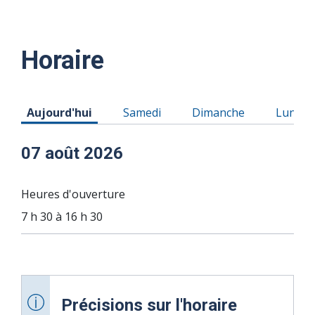
Horaire
Horaire du Vendredi 07 août 2026
Horaire du Samedi 08 août 2026
Horaire du Dimanche 0
Horaire
Aujourd'hui
Samedi
Dimanche
Lundi
07 août 2026
Heures d'ouverture
7 h 30 à 16 h 30
Précisions sur l'horaire