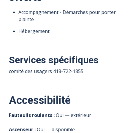
Heures
Heures
Heures
Heures
d'ouverture
d'ouverture
d'ouverture
d'ouverture
Accompagnement - Démarches pour porter
Fermé
Fermé
8 h à 16 h
8 h à 16 h
8 h à 16 h
8 h à 16 h
plainte
Hébergement
Services spécifiques
comité des usagers 418-722-1855
Accessibilité
Fauteuils roulants :
Oui — extérieur
Ascenseur :
Oui — disponible