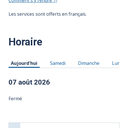
Comment s'y rendre
Les services sont offerts en français.
Horaire
Horaire du Vendredi 07 août 2026
Horaire du Samedi 08 août 2026
Horaire du Dimanche 0
Horaire
Aujourd'hui
Samedi
Dimanche
Lundi
07 août 2026
Fermé