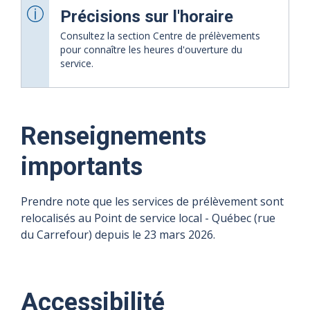
Précisions sur l'horaire
Consultez la section Centre de prélèvements
pour connaître les heures d'ouverture du
service.
Renseignements
08
09
10
11
12
13
importants
août
août
août
août
août
août
2026
2026
2026
2026
2026
2026
Prendre note que les services de prélèvement sont
relocalisés au Point de service local - Québec (rue
Fermé
Fermé
Fermé
Fermé
Fermé
Fermé
du Carrefour) depuis le 23 mars 2026.
Accessibilité