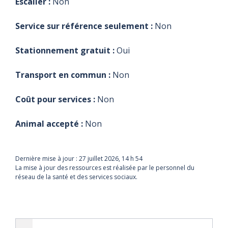
ressource avant
Escalier :
Non
vérifier avec la
vérifier avec la
vérifier avec la
vérifier avec la
vérifier avec la
tout
ressource avant
ressource avant
ressource avant
ressource avant
ressource avant
déplacement.
Service sur référence seulement :
Non
tout
tout
tout
tout
tout
déplacement.
déplacement.
déplacement.
déplacement.
déplacement.
Stationnement gratuit :
Oui
Transport en commun :
Non
Coût pour services :
Non
Animal accepté :
Non
Dernière mise à jour :
27 juillet 2026, 14 h 54
La mise à jour des ressources est réalisée par le personnel du
réseau de la santé et des services sociaux.