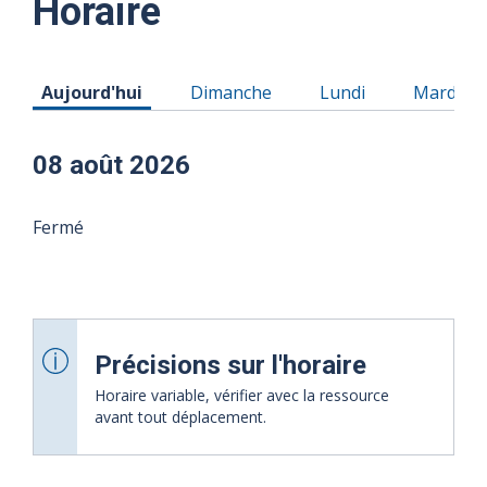
Horaire
Horaire du Samedi 08 août 2026
Horaire du Dimanche 09 août 2026
Horaire du Lundi 10
Horaire 
Aujourd'hui
Dimanche
Lundi
Mardi
08 août 2026
Fermé
Précisions sur l'horaire
Horaire variable, vérifier avec la ressource
avant tout déplacement.