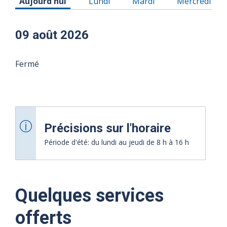
Horaire du Dimanche 09 août 2026
Horaire du Lundi 10 août 2026
Horaire du Mardi 11 aoû
Horaire du M
Aujourd'hui
Lundi
Mardi
Mercredi
09 août 2026
Fermé
Précisions sur l'horaire
Période d'été: du lundi au jeudi de 8 h à 16 h
Quelques services
10 août
11 août
12 août
13 août
14 août
15
offerts
2026
2026
2026
2026
2026
août