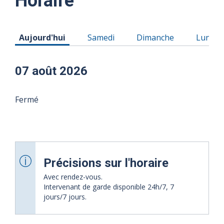
Horaire
Horaire du Vendredi 07 août 2026
Horaire du Samedi 08 août 2026
Horaire du Dimanche 0
Horaire
Aujourd'hui
Samedi
Dimanche
Lundi
07 août 2026
Fermé
Précisions sur l'horaire
Avec rendez-vous.
Intervenant de garde disponible 24h/7, 7
jours/7 jours.