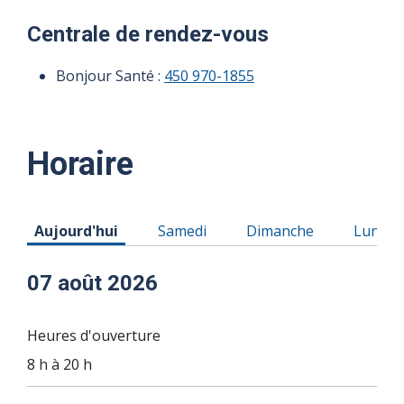
Centrale de rendez-vous
Bonjour Santé :
450 970-1855
Horaire
Horaire du Vendredi 07 août 2026
Horaire du Samedi 08 août 2026
Horaire du Dimanche 0
Horaire
Aujourd'hui
Samedi
Dimanche
Lundi
07 août 2026
Heures d'ouverture
8 h à 20 h