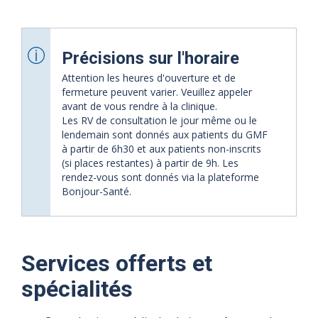
Précisions sur l'horaire
Attention les heures d'ouverture et de
fermeture peuvent varier. Veuillez appeler
avant de vous rendre à la clinique.
Les RV de consultation le jour même ou le
lendemain sont donnés aux patients du GMF
à partir de 6h30 et aux patients non-inscrits
(si places restantes) à partir de 9h. Les
rendez-vous sont donnés via la plateforme
Bonjour-Santé.
Services offerts et
08 août
09 août
10 août
11 août
12 août
13 août
spécialités
2026
2026
2026
2026
2026
2026