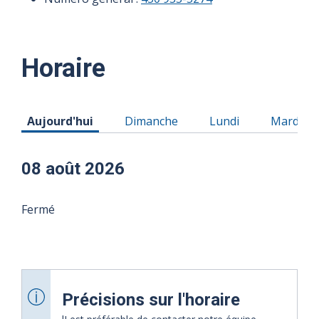
Horaire
Horaire du Samedi 08 août 2026
Horaire du Dimanche 09 août 2026
Horaire du Lundi 10
Horaire 
Aujourd'hui
Dimanche
Lundi
Mardi
08 août 2026
Fermé
Précisions sur l'horaire