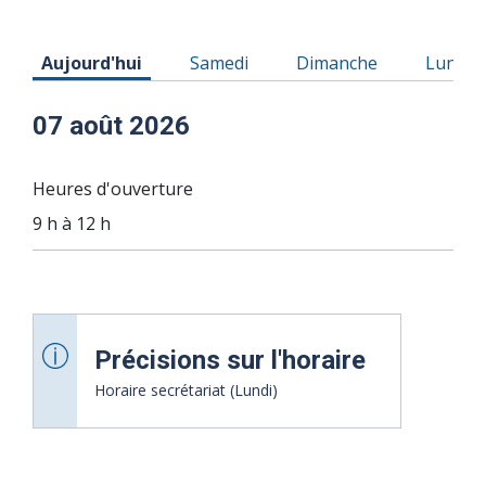
Horaire du Vendredi 07 août 2026
Horaire du Samedi 08 août 2026
Horaire du Dimanche 0
Horaire
Aujourd'hui
Samedi
Dimanche
Lundi
07 août 2026
Heures d'ouverture
9 h à 12 h
Précisions sur l'horaire
Horaire secrétariat (Lundi)