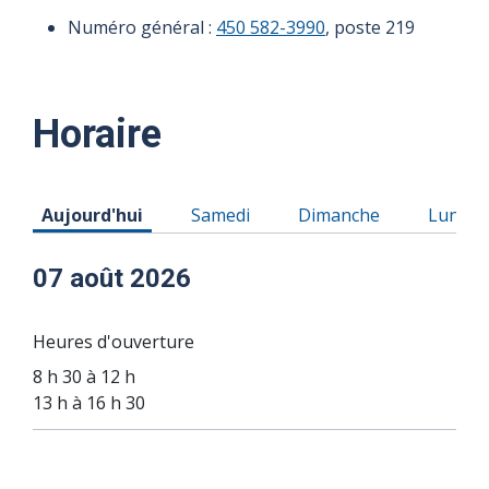
Numéro général :
450 582-3990
, poste 219
Horaire
Horaire du Vendredi 07 août 2026
Horaire du Samedi 08 août 2026
Horaire du Dimanche 0
Horaire
Aujourd'hui
Samedi
Dimanche
Lundi
07 août 2026
Heures d'ouverture
8 h 30 à 12 h
13 h à 16 h 30
10 août
11 août
12 août
13 août
08
09