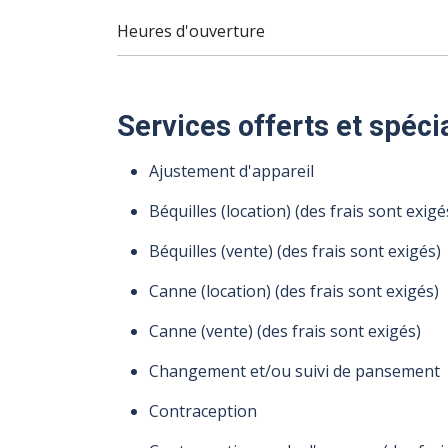
Heures d'ouverture
07 août 2026
08 août 2026
09 août 2026
10 août 2026
11 août 2026
12 août 2026
Services offerts et spéci
Heures
Heures
Heures
Heures
Heures
Heures
9 h
13 h
13 h
9 h
9 h
9 h
Ajustement d'appareil
d'ouverture
d'ouverture
d'ouverture
d'ouverture
d'ouverture
d'ouverture
à
à
à
à
à
à
18 h
17 h
17 h
18 h
18 h
18 h
Béquilles (location) (des frais sont exigé
Béquilles (vente) (des frais sont exigés)
Canne (location) (des frais sont exigés)
Canne (vente) (des frais sont exigés)
Changement et/ou suivi de pansement
Contraception