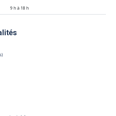
9 h à 18 h
alités
s)