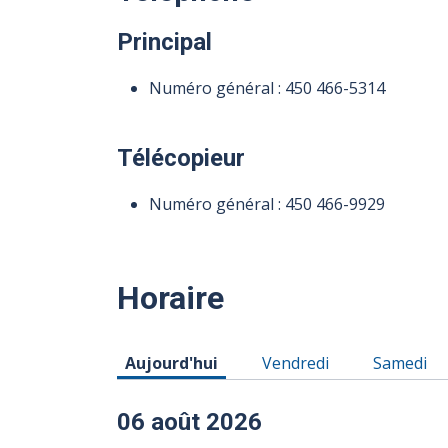
Principal
Numéro général :
450 466-5314
Télécopieur
Numéro général :
450 466-9929
Horaire
Horaire du Jeudi 06 août 2026
Horaire du Vendredi 07 
Horaire d
Aujourd'hui
Vendredi
Samedi
06 août 2026