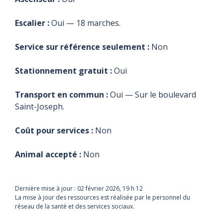
présenter à 8H00
présenter à 8H00
présenter à 8H00
présenter à 8H00
se déplacer.
se déplacer.
à la Clinique du
à la Clinique du
à la Clinique du
à la Clinique du
Faubourg.
Faubourg.
Faubourg.
Faubourg.
Escalier :
Oui — 18 marches.
-----------------------
-----------------------
-----------------------
-----------------------
-----------------------
-----------------------
-----------------------
-----------------------
Service sur référence seulement :
Non
-----------------------
-----------------------
-----------------------
-----------------------
-----
-----
-----
-----
Stationnement gratuit :
Oui
HORAIRE FÉRIÉ
HORAIRE FÉRIÉ
HORAIRE FÉRIÉ
HORAIRE FÉRIÉ
De 8H à 12H,
De 8H à 12H,
De 8H à 12H,
De 8H à 12H,
peut importe le
peut importe le
peut importe le
peut importe le
Transport en commun :
Oui — Sur le boulevard
férié. Il peut y
férié. Il peut y
férié. Il peut y
férié. Il peut y
Saint-Joseph.
avoir des
avoir des
avoir des
avoir des
changements,
changements,
changements,
changements,
Coût pour services :
Non
appeler avant de
appeler avant de
appeler avant de
appeler avant de
se déplacer.
se déplacer.
se déplacer.
se déplacer.
Animal accepté :
Non
Dernière mise à jour :
02 février 2026, 19 h 12
La mise à jour des ressources est réalisée par le personnel du
réseau de la santé et des services sociaux.