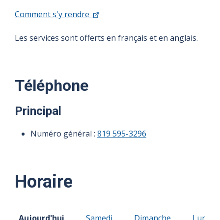
Comment s'y rendre
Les services sont offerts en français et en anglais.
Téléphone
Principal
Numéro général :
819 595-3296
Horaire
Horaire du Vendredi 07 août 2026
Horaire du Samedi 08 août 2026
Horaire du Dimanche 0
Horaire
Aujourd'hui
Samedi
Dimanche
Lundi