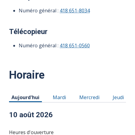
Numéro général :
418 651-8034
Télécopieur
Numéro général :
418 651-0560
Horaire
Horaire du Lundi 10 août 2026
Horaire du Mardi 11 août 2026
Horaire du Mercredi 12 
Horaire d
Aujourd'hui
Mardi
Mercredi
Jeudi
10 août 2026
Heures d'ouverture