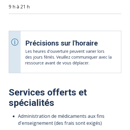
9 h à 21 h
Précisions sur l'horaire
Les heures d'ouverture peuvent varier lors
des jours fériés. Veuillez communiquer avec la
ressource avant de vous déplacer.
Services offerts et
11 août
12 août
13 août
14 août
15 août
16 août
spécialités
2026
2026
2026
2026
2026
2026
Administration de médicaments aux fins
Heures
Heures
Heures
Heures
Heures
Heures
d'enseignement (des frais sont exigés)
d'ouverture
d'ouverture
d'ouverture
d'ouverture
d'ouverture
d'ouverture