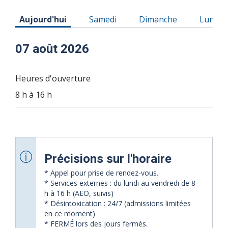
Horaire du Vendredi 07 août 2026
Horaire du Samedi 08 août 2026
Horaire du Dimanche 0
Horaire
Aujourd'hui
Samedi
Dimanche
Lundi
07 août 2026
Heures d'ouverture
8 h à 16 h
Précisions sur l'horaire
* Appel pour prise de rendez-vous.
* Services externes : du lundi au vendredi de 8
h à 16 h (AEO, suivis)
* Désintoxication : 24/7 (admissions limitées
en ce moment)
* FERMÉ lors des jours fermés.