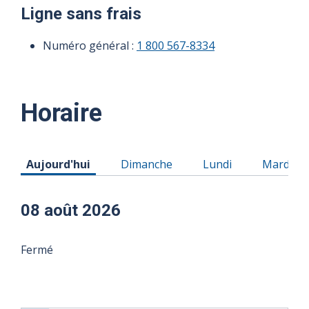
Ligne sans frais
Numéro général :
1 800 567-8334
Horaire
Horaire du Samedi 08 août 2026
Horaire du Dimanche 09 août 2026
Horaire du Lundi 10
Horaire 
Aujourd'hui
Dimanche
Lundi
Mardi
08 août 2026
Fermé