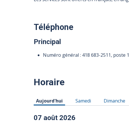
Téléphone
Principal
Numéro général :
418 683-2511
, poste 
Horaire
Horaire du Vendredi 07 août 2026
Horaire du Samedi 08 ao
Horaire du
Aujourd'hui
Samedi
Dimanche
07 août 2026