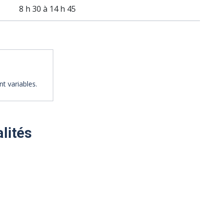
8 h 30 à 14 h 45
t variables.
alités