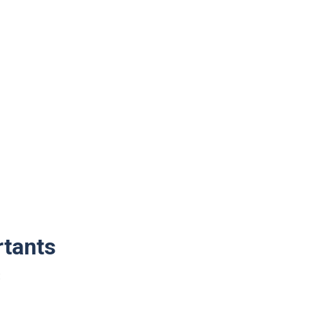
tants
: