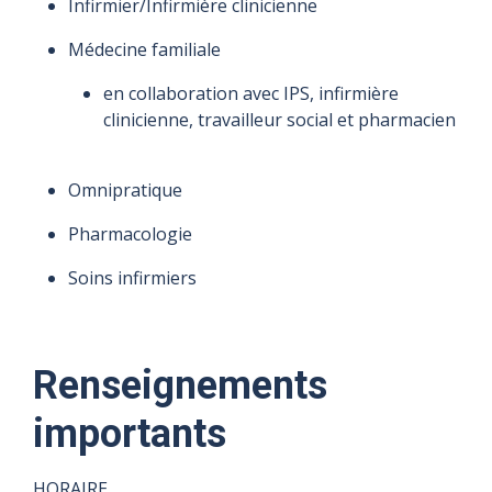
d'ouverture
d'ouverture
d'ouverture
d'ouverture
Infirmier/Infirmière clinicienne
Fermé
Fermé
8 h à 16 h
8 h à 16 h
8 h à 16 h
8 h à 16 h
Médecine familiale
en collaboration avec IPS, infirmière
clinicienne, travailleur social et pharmacien
Omnipratique
Pharmacologie
Soins infirmiers
Renseignements
importants
HORAIRE