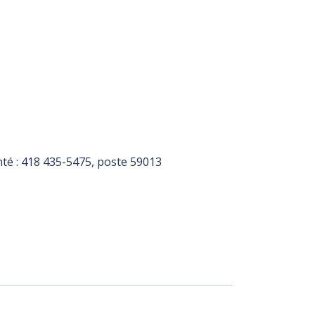
té :
418 435-5475
, poste 59013
26
edi 12 août 2026