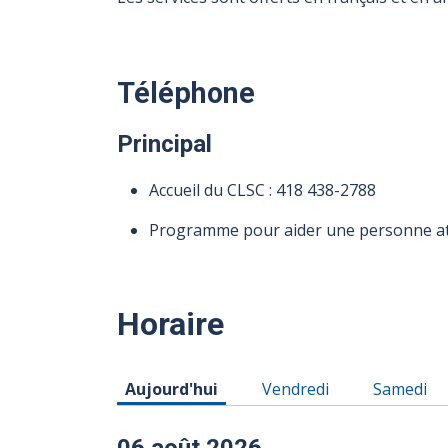
Téléphone
Principal
Accueil du CLSC :
418 438-2788
Programme pour aider une personne att
Horaire
Horaire du Jeudi 06 août 2026
Horaire du Vendredi 07 
Horaire d
Aujourd'hui
Vendredi
Samedi
06 août 2026