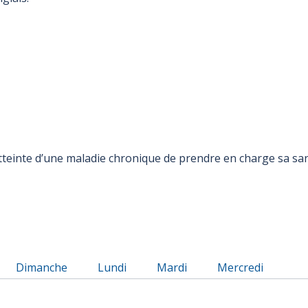
einte d’une maladie chronique de prendre en charge sa san
août 2026
u Samedi 08 août 2026
Horaire du Dimanche 09 août 2026
Horaire du Lundi 10 août 2026
Horaire du Mardi 11 août 20
Horaire du Mercr
Dimanche
Lundi
Mardi
Mercredi