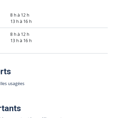
8 h à 12 h
13 h à 16 h
8 h à 12 h
13 h à 16 h
rts
illes usagées
tants