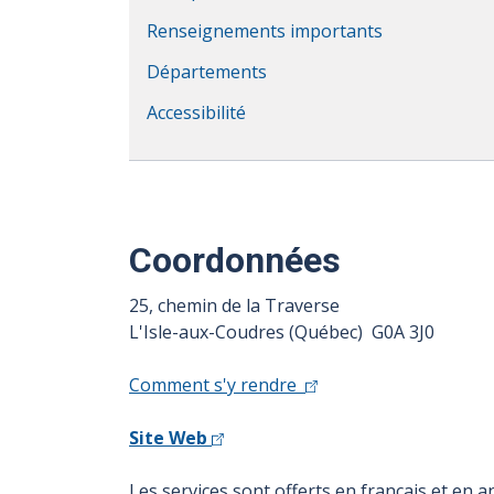
Renseignements importants
Départements
Accessibilité
Coordonnées
25, chemin de la Traverse
L'Isle-aux-Coudres (Québec) G0A 3J0
Comment s'y rendre
Site Web
Les services sont offerts en français et en an