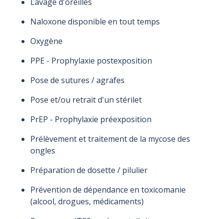
Lavage d'oreilles
répondants: 819-
répondants: 819-
répondants: 819-
répondants: 819-
répondants: 819-
491-9000
491-9000
491-9000
491-9000
491-9000
Naloxone disponible en tout temps
Urgence
Urgence
Urgence
Urgence
Urgence
psychosociale:
psychosociale:
psychosociale:
psychosociale:
psychosociale:
Oxygène
819-491-9777
819-491-9777
819-491-9777
819-491-9777
819-491-9777
PPE - Prophylaxie postexposition
Pose de sutures / agrafes
Pose et/ou retrait d'un stérilet
PrEP - Prophylaxie préexposition
Prélèvement et traitement de la mycose des
ongles
Préparation de dosette / pilulier
Prévention de dépendance en toxicomanie
(alcool, drogues, médicaments)