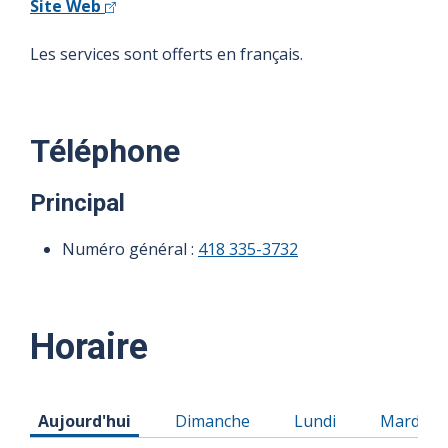
Site Web
Les services sont offerts en français.
Téléphone
Principal
Numéro général :
418 335-3732
Horaire
Horaire du Samedi 08 août 2026
Horaire du Dimanche 09 août 2026
Horaire du Lundi 10
Horaire 
Aujourd'hui
Dimanche
Lundi
Mardi