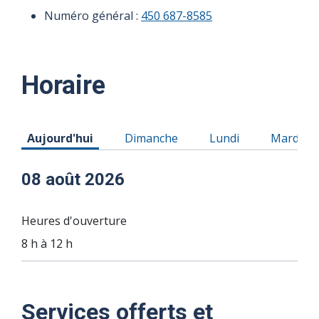
Numéro général :
450 687-8585
Horaire
Horaire du Samedi 08 août 2026
Horaire du Dimanche 09 août 2026
Horaire du Lundi 10
Horaire 
Aujourd'hui
Dimanche
Lundi
Mardi
08 août 2026
Heures d'ouverture
8 h à 12 h
09 août
10 août
11 août
12 août
13 août
14 août
Services offerts et
2026
2026
2026
2026
2026
2026