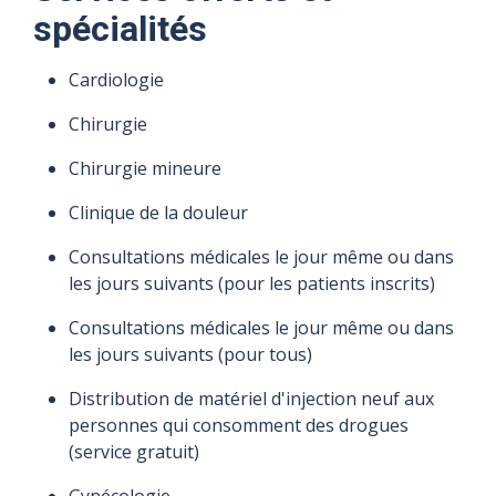
spécialités
Heures
Heures
Heures
Heures
Heures
Heures
d'ouverture
d'ouverture
d'ouverture
d'ouverture
d'ouverture
d'ouverture
Cardiologie
8 h à 12 h
8 h à 20 h
8 h à 20 h
8 h à 20 h
8 h à 20 h
8 h à 20 h
Chirurgie
Chirurgie mineure
Clinique de la douleur
Consultations médicales le jour même ou dans
les jours suivants (pour les patients inscrits)
Consultations médicales le jour même ou dans
les jours suivants (pour tous)
Distribution de matériel d'injection neuf aux
personnes qui consomment des drogues
(service gratuit)
Gynécologie