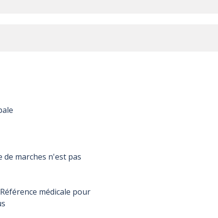
pale
e de marches n'est pas
éférence médicale pour
us