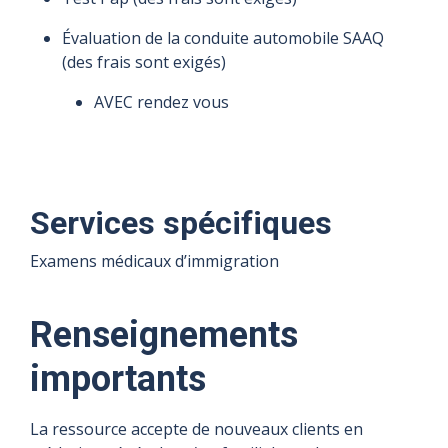
médical
médical
médical
médical
Évaluation de la conduite automobile SAAQ
d'Immigration
d'Immigration
d'Immigration
d'Immigration
(des frais sont exigés)
Canada
Canada
Canada
Canada
AVEC rendez vous
Services spécifiques
Examens médicaux d’immigration
Renseignements
importants
La ressource accepte de nouveaux clients en