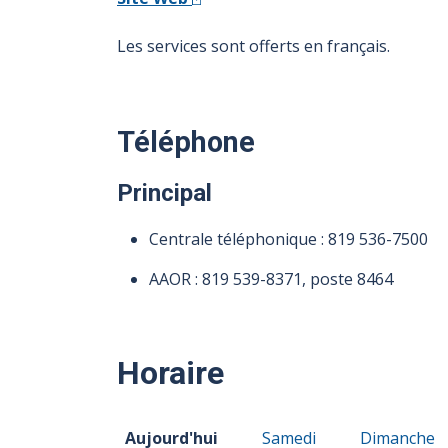
Les services sont offerts en français.
Téléphone
Principal
Centrale téléphonique :
819 536-7500
AAOR :
819 539-8371
, poste 8464
Horaire
Horaire du Vendredi 07 août 2026
Horaire du Samedi 08 ao
Horaire du
Aujourd'hui
Samedi
Dimanche