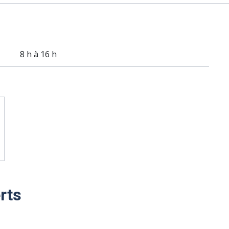
8 h à 16 h
rts