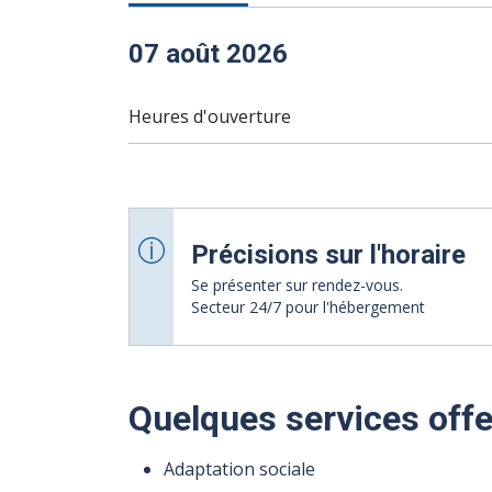
07 août 2026
Heures d'ouverture
Précisions sur l'horaire
Se présenter sur rendez-vous.
Secteur 24/7 pour l'hébergement
Quelques services offe
10 août 2026
11 août 2026
12 août 2026
13 août 2026
08
09
Adaptation sociale
août
août
Heures
Heures
Heures
Heures
8 h
8 h
8 h
8 h