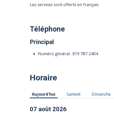
Les services sont offerts en français.
Téléphone
Principal
Numéro général :
819 787-2404
Horaire
Horaire du Vendredi 07 août 2026
Horaire du Samedi 08 ao
Horaire du
Aujourd'hui
Samedi
Dimanche
07 août 2026