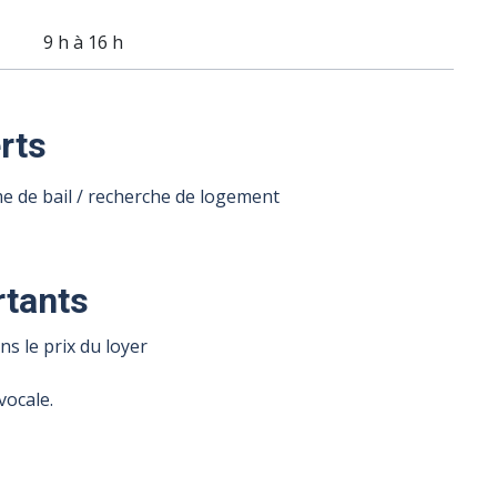
9 h à 16 h
rts
de bail / recherche de logement
tants
s le prix du loyer
vocale.