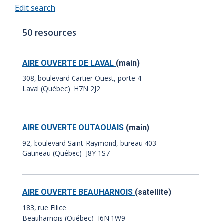
Edit search
Number
50 resources
of
results:
AIRE OUVERTE DE LAVAL
(main)
308, boulevard Cartier Ouest, porte 4
Laval (Québec) H7N 2J2
AIRE OUVERTE OUTAOUAIS
(main)
92, boulevard Saint-Raymond, bureau 403
Gatineau (Québec) J8Y 1S7
AIRE OUVERTE BEAUHARNOIS
(satellite)
183, rue Ellice
Beauharnois (Québec) J6N 1W9