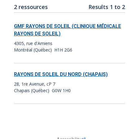
Number
Results
2 ressources
Results 1 to 2
of
index:
results:
GMF RAYONS DE SOLEIL (CLINIQUE MÉDICALE
RAYONS DE SOLEIL)
4305, rue d'Amiens
Montréal (Québec) H1H 2G6
RAYONS DE SOLEIL DU NORD (CHAPAIS)
28, 1re Avenue, cP 7
Chapais (Québec) G0W 1H0