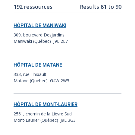
Number
Results
192 ressources
Results 81 to 90
of
index:
results:
HÔPITAL DE MANIWAKI
309, boulevard Desjardins
Maniwaki (Québec) J9E 2E7
HÔPITAL DE MATANE
333, rue Thibault
Matane (Québec) G4W 2W5
HÔPITAL DE MONT-LAURIER
2561, chemin de la Lièvre Sud
Mont-Laurier (Québec) J9L 3G3