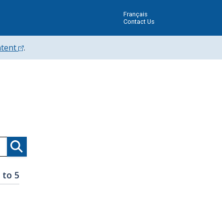
Français
Contact Us
ntent
.
Search
 to 5