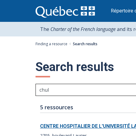
Passer
au
Répertoire 
contenu
The
Charter of the French language
and its 
Finding a resource
Search results
Search results
Number
Results
5 ressources
of
index:
results:
CENTRE HOSPITALIER DE L'UNIVERSITÉ L
2705, boulevard Laurier