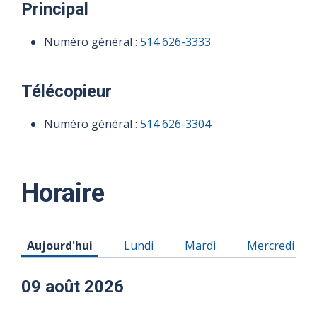
Principal
Numéro général :
514 626-3333
Télécopieur
Numéro général :
514 626-3304
Horaire
Horaire du Dimanche 09 août 2026
Horaire du Lundi 10 août 2026
Horaire du Mardi 11 aoû
Horaire du M
Aujourd'hui
Lundi
Mardi
Mercredi
09 août 2026