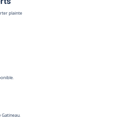
rts
ter plainte
onible.
 Gatineau.