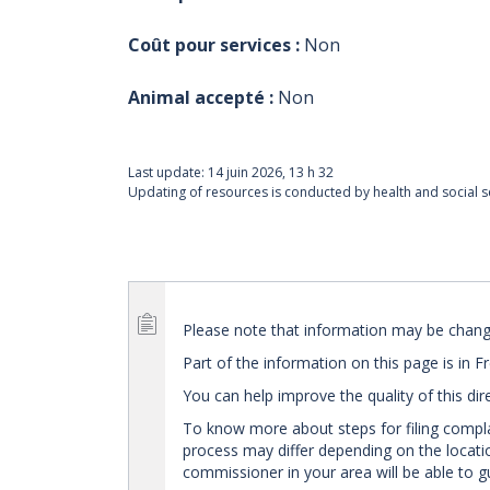
Coût pour services :
Non
Animal accepté :
Non
Last update:
14 juin 2026, 13 h 32
Updating of resources is conducted by health and social se
Please note that information may be changed
Part of the information on this page is in F
You can help improve the quality of this dir
To know more about steps for filing compl
process may differ depending on the location
commissioner in your area will be able to g