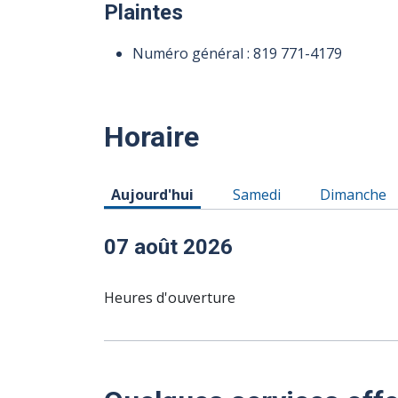
Plaintes
Numéro général :
819 771-4179
Horaire
Horaire du Vendredi 07 août 2026
Horaire du Samedi 08 ao
Horaire du
Aujourd'hui
Samedi
Dimanche
07 août 2026
Heures d'ouverture
10 août 2026
11 août 2026
12 août 2026
13 août 2026
08
09