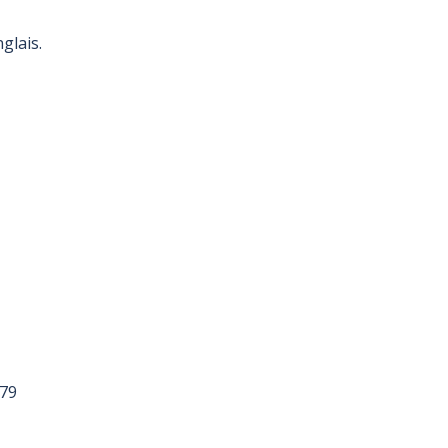
glais.
179