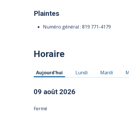
Plaintes
Numéro général :
819 771-4179
Horaire
Horaire du Dimanche 09 août 2026
Horaire du Lundi 10 aoû
Horaire du M
H
Aujourd'hui
Lundi
Mardi
M
09 août 2026
Fermé
10 août 2026
11 août 2026
12 août 2026
13 août 2026
14 août 2026
15