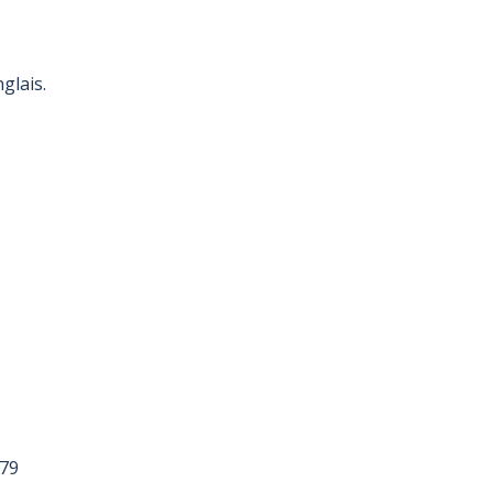
glais.
179