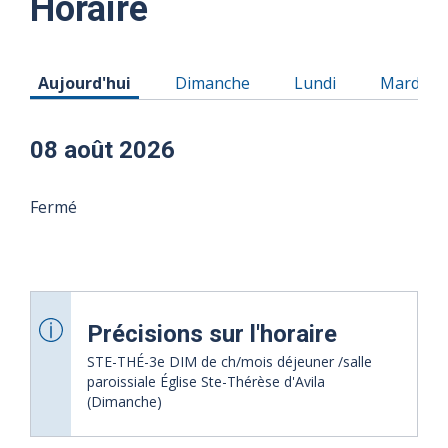
Horaire
Horaire du Samedi 08 août 2026
Horaire du Dimanche 09 août 2026
Horaire du Lundi 10
Horaire 
Aujourd'hui
Dimanche
Lundi
Mardi
08 août 2026
Fermé
Précisions sur l'horaire
STE-THÉ-3e DIM de ch/mois déjeuner /salle
paroissiale Église Ste-Thérèse d'Avila
(Dimanche)