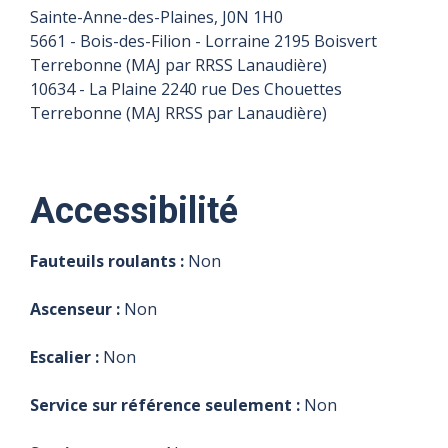
de ch/mois
Sainte-Anne-des-Plaines, J0N 1H0
déjeuner /salle
déjeuner /salle
déjeuner /salle
déjeuner /salle
déjeuner /salle
déjeuner /salle
paroissiale Église
paroissiale Église
paroissiale Église
paroissiale Église
paroissiale Église
5661 - Bois-des-Filion - Lorraine 2195 Boisvert
paroissiale Église
Ste-Thérèse
Ste-Thérèse
Ste-Thérèse
Ste-Thérèse
Ste-Thérèse
Terrebonne (MAJ par RRSS Lanaudière)
Ste-Thérèse
d'Avila
d'Avila
d'Avila
d'Avila
d'Avila
10634 - La Plaine 2240 rue Des Chouettes
d'Avila
(Dimanche)
(Dimanche)
(Dimanche)
(Dimanche)
(Dimanche)
(Dimanche)
Terrebonne (MAJ RRSS par Lanaudière)
Accessibilité
Fauteuils roulants :
Non
Ascenseur :
Non
Escalier :
Non
Service sur référence seulement :
Non