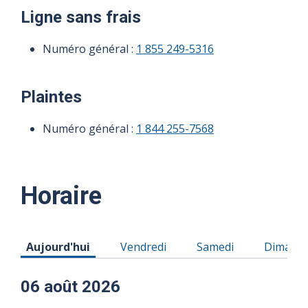
Ligne sans frais
Numéro général :
1 855 249-5316
Plaintes
Numéro général :
1 844 255-7568
Horaire
Horaire du Jeudi 06 août 2026
Horaire du Vendredi 07 août 2026
Horaire du Samedi 08
Horaire
Aujourd'hui
Vendredi
Samedi
Dimanc
06 août 2026